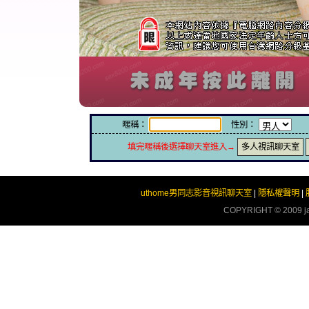
暱稱：
性別：
填完暱稱後選擇聊天室進入→
多人視訊聊天室
uthome男同志影音視訊聊天室
|
隱私權聲明
|
COPYRIGHT © 2009
j